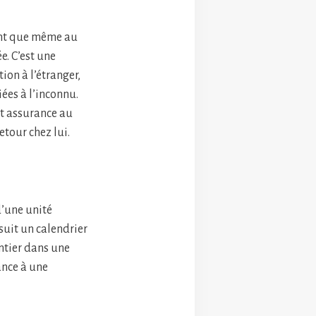
nant que même au
e. C’est une
on à l’étranger,
iées à l’inconnu.
 et assurance au
etour chez lui.
d’une unité
suit un calendrier
ntier dans une
ance à une