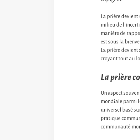
La prière devient
milieu de l’incer
manière de rappel
est sous la bienve
La prière devient 
croyant tout au l
La prière c
Un aspect souvent
mondiale parmi le
universel basé su
pratique commune
communauté mondi