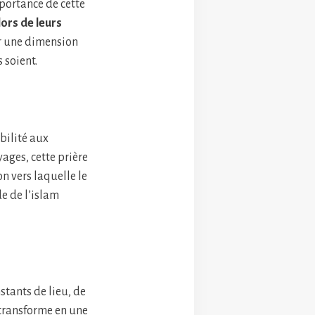
ortance de cette
lors de leurs
ur une dimension
 soient.
bilité aux
ages, cette prière
n vers laquelle le
e de l’islam
tants de lieu, de
 transforme en une