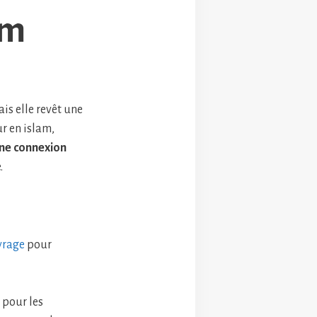
am
is elle revêt une
r en islam,
ne connexion
.
vrage
pour
 pour les