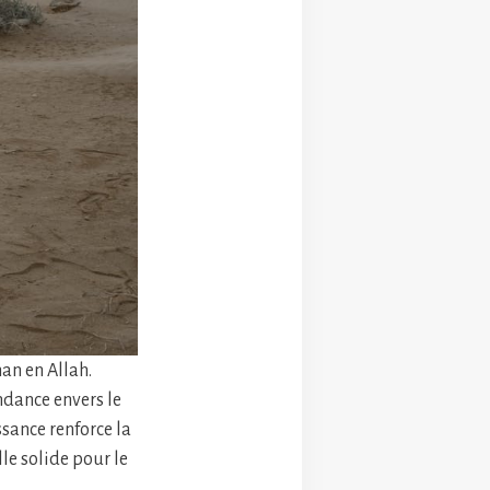
an en Allah.
ndance envers le
sance renforce la
lle solide pour le