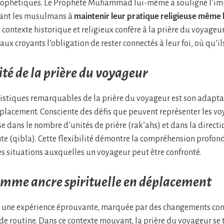
ophétiques. Le Prophète Muhammad lui-même a souligné l’imp
eant les musulmans à
maintenir leur pratique religieuse même 
e contexte historique et religieux confère à la prière du voyage
aux croyants l’obligation de rester connectés à leur foi, où qu’ils
ité de la prière du voyageur
ristiques remarquables de la prière du voyageur est son adapta
placement. Consciente des défis que peuvent représenter les voy
e dans le nombre d’unités de prière (rak’ahs) et dans la directio
e (qibla). Cette flexibilité démontre la compréhension profond
s situations auxquelles un voyageur peut être confronté.
omme ancre spirituelle en déplacement
 une expérience éprouvante, marquée par des changements cons
 de routine. Dans ce contexte mouvant, la prière du voyageur se