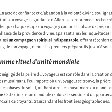
 un acte de confiance et d’abandon à la volonté divine, soulig
titude du voyage, la guidance d’Allah est constamment recherché
er que chaque étape du voyage, y compris la phase de préparati
illance de la providence divine, apaisant ainsi les inquiétudes l
ainsi
un compagnon spirituel indispensable
, offrant réconfort
ong de son voyage, depuis les premiers préparatifs jusqu’à son r
omme rituel d’unité mondiale
 négligé de la prière du voyageur est son rôle dans la création 
s musulmans. Peu importe où un voyageur se trouve, la prière 
r les phases du soleil, unifiant ainsi les musulmans du monde e
. Cette dimension mondiale renforce le sentiment d’apparten
ale de croyants, transcendant les frontières géographiques.