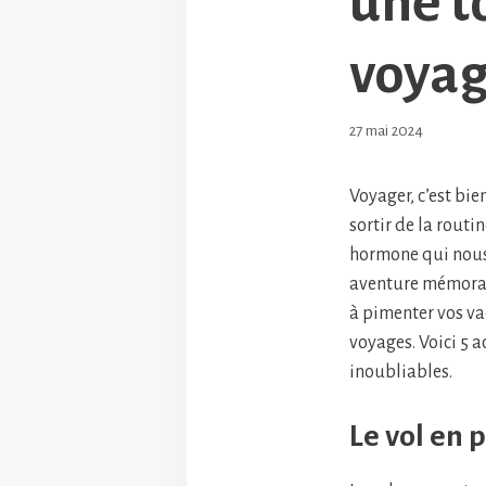
une t
voya
27 mai 2024
Voyager, c’est bie
sortir de la routin
hormone qui nous
aventure mémorab
à pimenter vos va
voyages. Voici 5 a
inoubliables.
Le vol en 