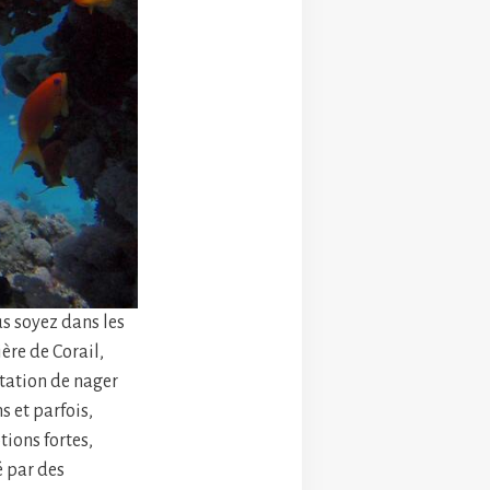
us soyez dans les
ère de Corail,
itation de nager
 et parfois,
ions fortes,
é par des