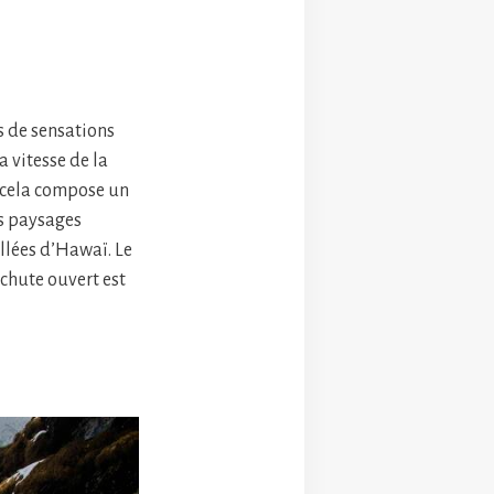
s de sensations
a vitesse de la
t cela compose un
es paysages
llées d’Hawaï. Le
achute ouvert est