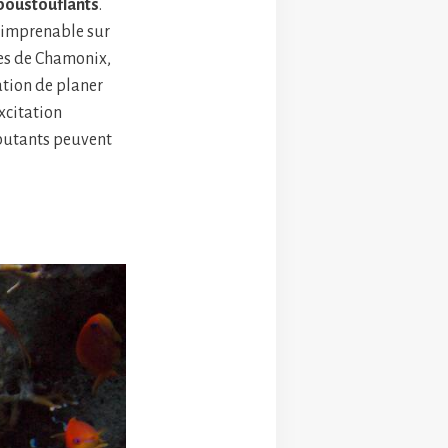
époustouflants
.
e imprenable sur
ses de Chamonix,
ation de planer
xcitation
ébutants peuvent