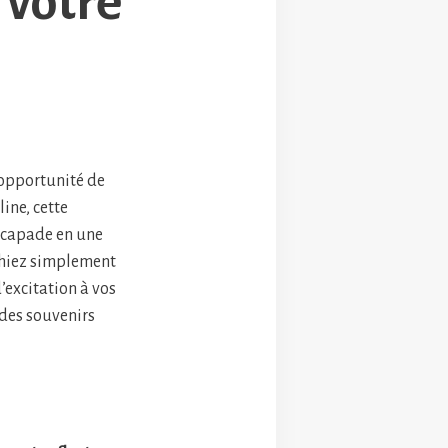
 votre
 opportunité de
line, cette
scapade en une
chiez simplement
’excitation à vos
 des souvenirs