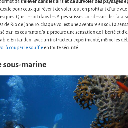
 permet de
s’élever dans les airs et de survoler des paysages 
 idéale pour ceux qui rêvent de voler tout en profitant d’une vu
resques. Que ce soit dans les Alpes suisses, au-dessus des falai
es de Rio de Janeiro, chaque vol est une aventure en soi. La sens
é par les courants d’air, procure une sensation de liberté et d’e
lable. En tandem avec un instructeur expérimenté, même les d
vol à couper le souffle
en toute sécurité.
e sous-marine