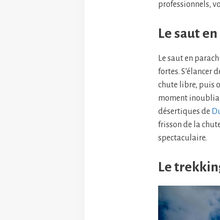
professionnels, vo
Le saut en
Le saut en parach
fortes. S’élancer 
chute libre, puis 
moment inoubliabl
désertiques de
D
frisson de la chu
spectaculaire.
Le trekki