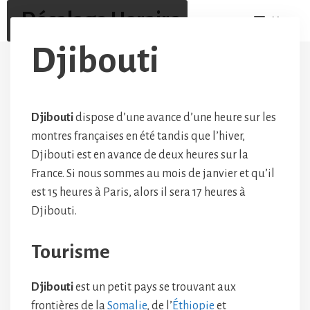
Aller
Décalage Horaire
Menu
au
contenu
Djibouti
Djibouti
dispose d’une avance d’une heure sur les
montres françaises en été tandis que l’hiver,
Djibouti est en avance de deux heures sur la
France. Si nous sommes au mois de janvier et qu’il
est 15 heures à Paris, alors il sera 17 heures à
Djibouti.
Tourisme
Djibouti
est un petit pays se trouvant aux
frontières de la
Somalie
, de l’
Éthiopie
et