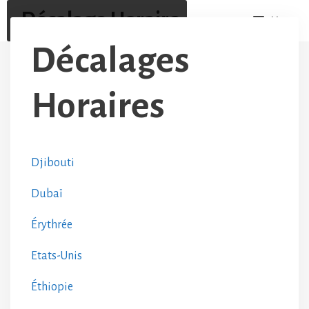
Aller
Décalage Horaire
Menu
au
contenu
Décalages
Horaires
Djibouti
Dubaï
Érythrée
Etats-Unis
Éthiopie