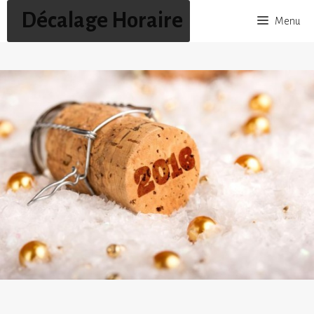
Aller
Décalage Horaire
Menu
au
contenu