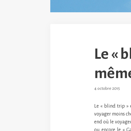
Le « b
même
4 octobre 2015
Le « blind trip 
voyager moins che
end où le voyageur
ou encore le « G