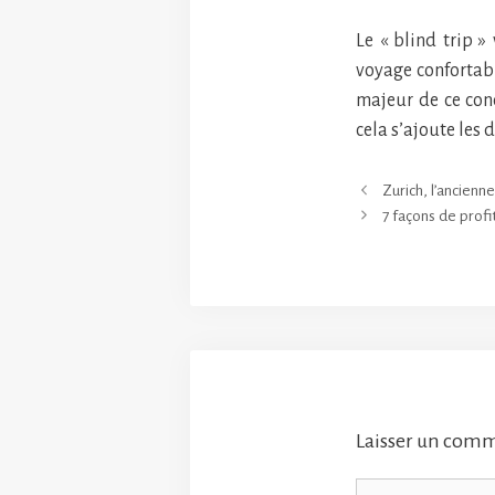
Le « blind trip »
voyage confortabl
majeur de ce conc
cela s’ajoute les
Zurich, l’ancienn
7 façons de prof
Laisser un com
Commentaire