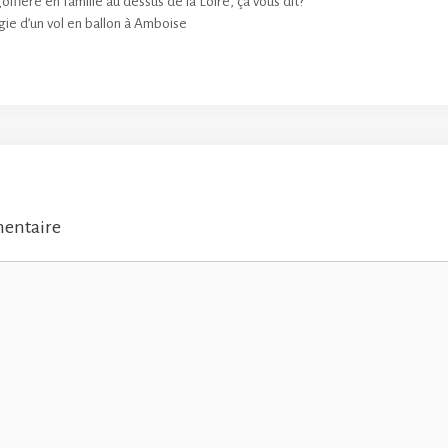
lfière en famille au dessus de la Loire, ça vous dit?
ie d’un vol en ballon à Amboise
mentaire