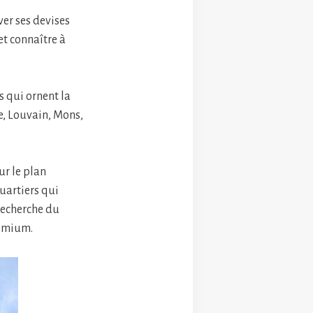
ver ses devises
et connaître à
s qui ornent la
e, Louvain, Mons,
ur le plan
quartiers qui
recherche du
tomium.