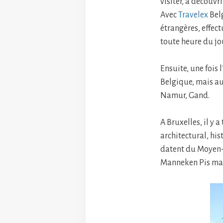
visiter, à découvri
Avec
Travelex
Belg
étrangères, effec
toute heure du jou
Ensuite, une fois 
Belgique, mais au
Namur, Gand.
A Bruxelles, il y 
architectural, his
datent du Moyen-â
Manneken Pis mai