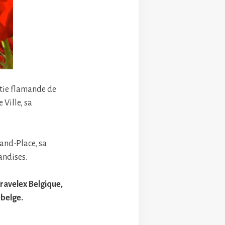
artie flamande de
 Ville, sa
rand-Place, sa
andises.
Travelex Belgique,
 belge.