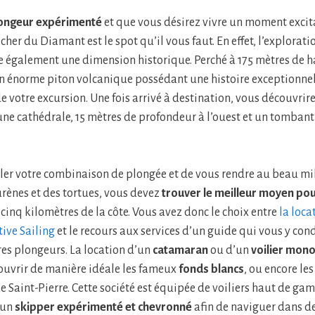
ongeur expérimenté
et que vous désirez vivre un moment excit
ocher du Diamant est le spot qu’il vous faut. En effet, l’exploratio
e également une dimension historique. Perché à 175 mètres de h
n énorme piton volcanique possédant une histoire exceptionne
e votre excursion. Une fois arrivé à destination, vous découvrire
une cathédrale, 15 mètres de profondeur à l’ouest et un tombant
iler votre combinaison de plongée et de vous rendre au beau mi
rènes et des tortues, vous devez
trouver le meilleur moyen po
 cinq kilomètres de la côte. Vous avez donc le choix entre
la loca
tive Sailing
et le recours aux services d’un guide qui vous y con
es plongeurs. La location d’un
catamaran
ou d’un
voilier mon
ouvrir de manière idéale les fameux
fonds blancs
, ou encore le
e Saint-Pierre. Cette société est équipée de voiliers haut de ga
 un
skipper expérimenté et chevronné
afin de naviguer dans d