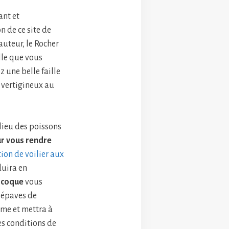
ant et
n de ce site de
auteur, le Rocher
lle que vous
z une belle faille
 vertigineux au
lieu des poissons
ur vous rendre
tion de voilier aux
duira en
ocoque
vous
s épaves de
mme et mettra à
es conditions de