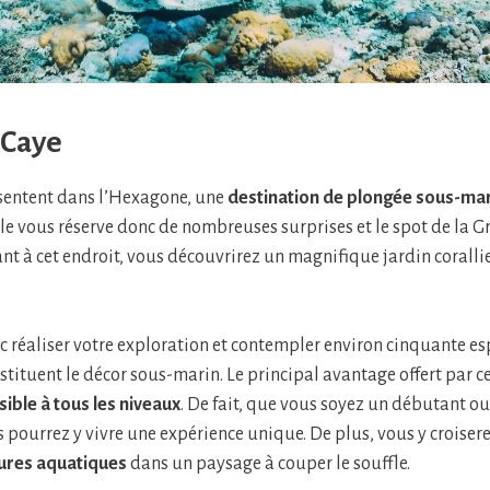
 Caye
ésentent dans l’Hexagone, une
destination de plongée sous-mar
 île vous réserve donc de nombreuses surprises et le spot de la G
ant à cet endroit, vous découvrirez un magnifique jardin corall
 réaliser votre exploration et contempler environ cinquante es
stituent le décor sous-marin. Le principal avantage offert par c
sible à tous les niveaux
. De fait, que vous soyez un débutant o
 pourrez y vivre une expérience unique. De plus, vous y croiser
ures aquatiques
dans un paysage à couper le souffle.