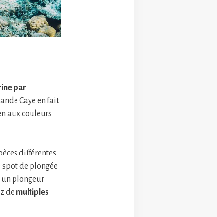
ine par
rande Caye en fait
ien aux couleurs
pèces différentes
e spot de plongée
u un plongeur
ez de
multiples