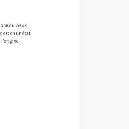
zone du vieux
, est en un état
l’origine