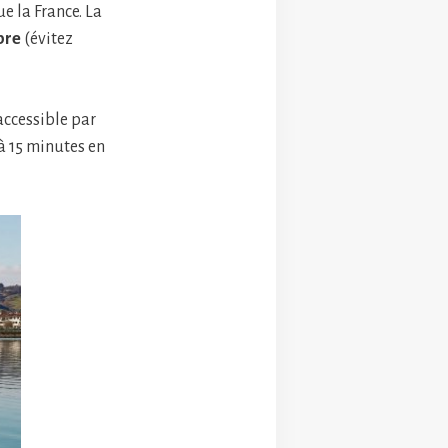
e la France. La
bre
(évitez
accessible par
à 15 minutes en