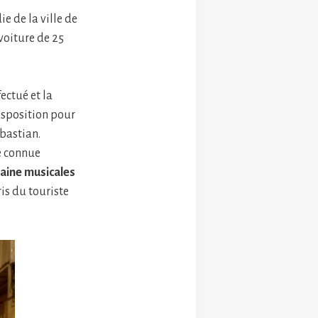
e de la ville de
voiture de 25
fectué et la
isposition pour
ebastian.
le connue
zaine musicales
is du touriste