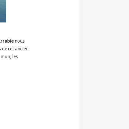
arrabie
nous
s de cet ancien
mmun, les