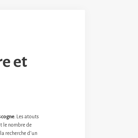
re et
scogne
. Les atouts
et le nombre de
 la recherche d’un