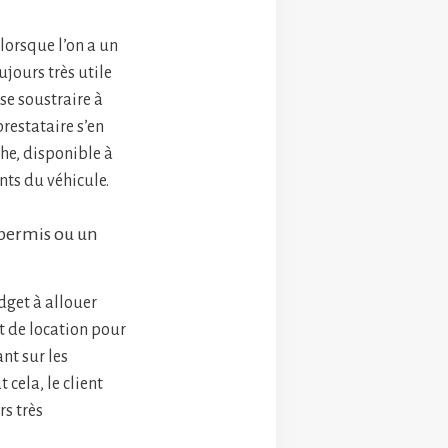
lorsque l’on a un
jours très utile
 se soustraire à
restataire s’en
che, disponible à
nts du véhicule.
s permis ou un
udget à allouer
at de location pour
ant sur les
 cela, le client
rs très