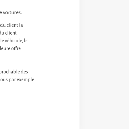
e voitures.
du client la
u client,
e véhicule, le
leure offre
éprochable des
-vous par exemple