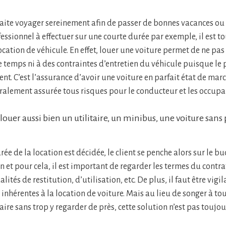
aite voyager sereinement afin de passer de bonnes vacances ou 
sionnel à effectuer sur une courte durée par exemple, il est tou
ocation de véhicule. En effet, louer une voiture permet de ne pas
 temps ni à des contraintes d’entretien du véhicule puisque le p
ent. C’est l’assurance d’avoir une voiture en parfait état de mar
éralement assurée tous risques pour le conducteur et les occupa
e louer aussi bien un utilitaire, un minibus, une voiture san
rée de la location est décidée, le client se penche alors sur le b
n et pour cela, il est important de regarder les termes du contr
ités de restitution, d’utilisation, etc. De plus, il faut être vigil
inhérentes à la location de voiture. Mais au lieu de songer à tout
aire sans trop y regarder de près, cette solution n’est pas toujou